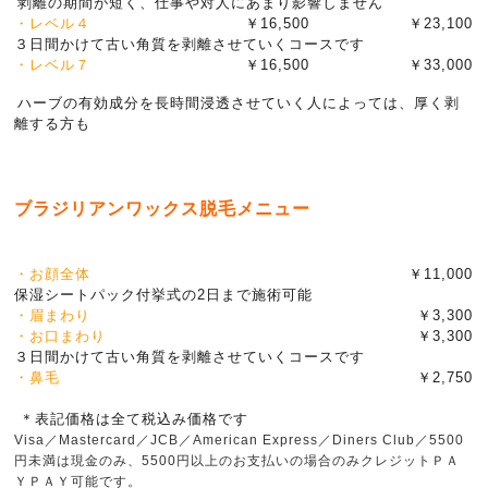
剥離の期間が短く、仕事や対人にあまり影響しません
・レベル４
￥16,500
￥23,100
３日間かけて古い角質を剥離させていくコースです
・レベル７
￥16,500
￥33,000
ハーブの有効成分を長時間浸透させていく人によっては、厚く剥
離する方も
ブラジリアンワックス脱毛メニュー
・
お顔全体
￥11,000
保湿シートパック付挙式の2日まで施術可能
・眉まわり
￥3,300
・お口まわり
￥3,300
３日間かけて古い角質を剥離させていくコースです
・鼻毛
￥2,750
＊表記価格は全て税込み価格です
Visa／Mastercard／JCB／American Express／Diners Club／5500
円未満は現金のみ、5500円以上のお支払いの場合のみクレジットＰＡ
ＹＰＡＹ可能です。