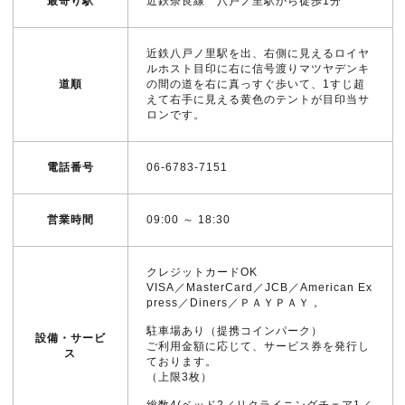
最寄り駅
近鉄奈良線 八戸ノ里駅から徒歩1分
近鉄八戸ノ里駅を出、右側に見えるロイヤ
ルホスト目印に右に信号渡りマツヤデンキ
道順
の間の道を右に真っすぐ歩いて、1すじ超
えて右手に見える黄色のテントが目印当サ
ロンです。
電話番号
06-6783-7151
営業時間
09:00 ～ 18:30
クレジットカードOK
VISA／MasterCard／JCB／American Ex
press／Diners／ＰＡＹＰＡＹ，
駐車場あり（提携コインパーク）
設備・サービ
ご利用金額に応じて、サービス券を発行し
ス
ております。
（上限3枚）